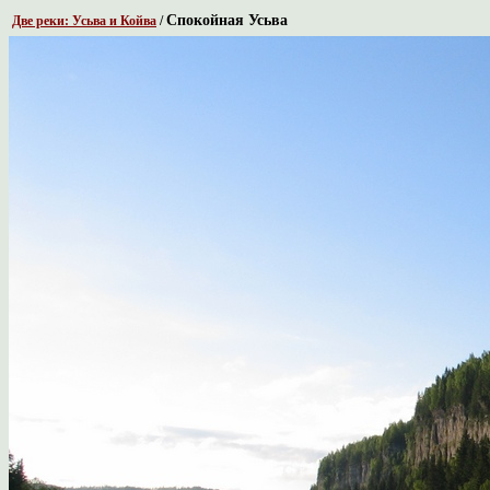
Спокойная Усьва
Две реки: Усьва и Койва
/