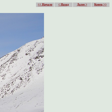
<< Начало
< Назад
Далее >
Конец >>