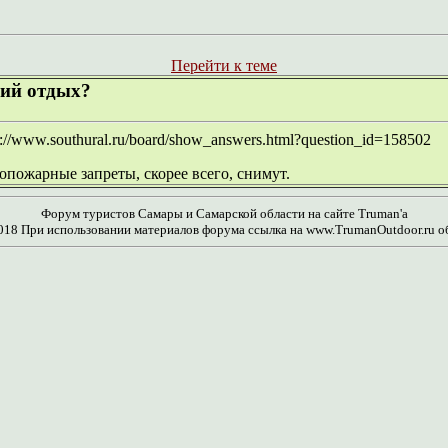
Перейти к теме
ший отдых?
//www.southural.ru/board/show_answers.html?question_id=158502
опожарные запреты, скорее всего, снимут.
Форум туристов Самары и Самарской области на сайте Truman'а
018 При использовании материалов форума ссылка на www.TrumanOutdoor.ru о