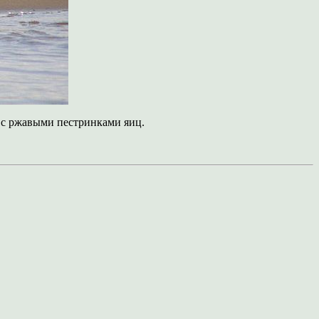
х с ржавыми пестринками яиц.