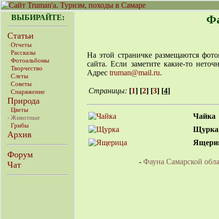
ВЫБИРАЙТЕ:
Фа
Статьи
-
Отчеты
-
Рассказы
На этой страничке размещаются фото
-
Фотоальбомы
сайта. Если заметите какие-то нето
-
Творчество
Адрес
truman@mail.ru
.
-
Слеты
-
Советы
Страницы:
[
1
] [
2
] [
3
] [
4
]
-
Снаряжение
Природа
-
Цветы
Чайка
- Животные
-
Грибы
Щурка
Архив
Ящери
Форум
-
Фауна Самарской обл
Чат