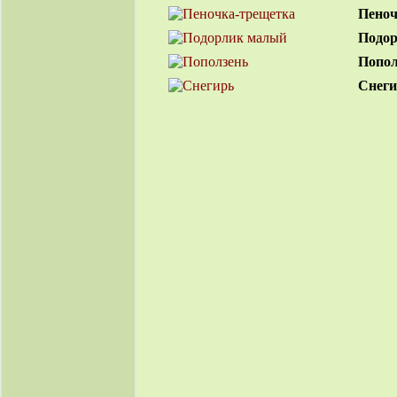
Пеноч
Подо
Попол
Снеги