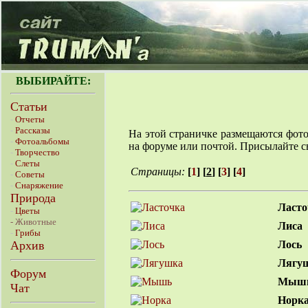
ВЫБИРАЙТЕ:
Статьи
-
Отчеты
-
Рассказы
На этой страничке размещаются фото
-
Фотоальбомы
на форуме или почтой. Присылайте 
-
Творчество
-
Слеты
Страницы:
[
1
] [
2
] [
3
] [
4
]
-
Советы
-
Снаряжение
Природа
Ласто
-
Цветы
- Животные
Лиса
-
Грибы
Архив
Лось
Лягу
Форум
Мыш
Чат
Норк