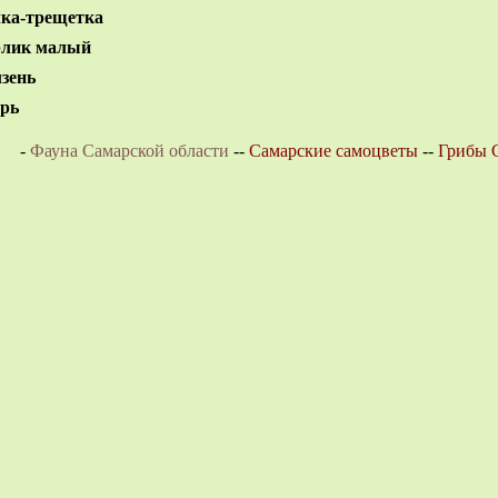
ка-трещетка
рлик малый
зень
рь
-
Фауна Самарской области
--
Самарские самоцветы
--
Грибы 